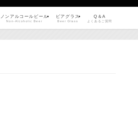
ノンアルコールビール
ビアグラス
Q＆A
Non-Alcoholic Beer
Beer Glass
よくあるご質問