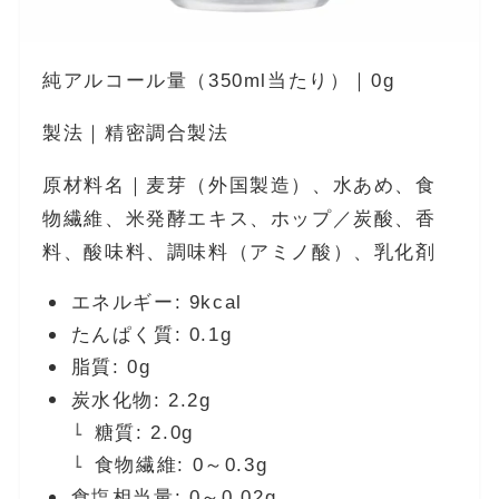
純アルコール量（350ml当たり）｜0g
製法｜精密調合製法
原材料名｜麦芽（外国製造）、水あめ、食
物繊維、米発酵エキス、ホップ／炭酸、香
料、酸味料、調味料（アミノ酸）、乳化剤
エネルギー: 9kcal
たんぱく質: 0.1g
脂質: 0g
炭水化物: 2.2g
糖質: 2.0g
食物繊維: 0～0.3g
食塩相当量: 0～0.02g