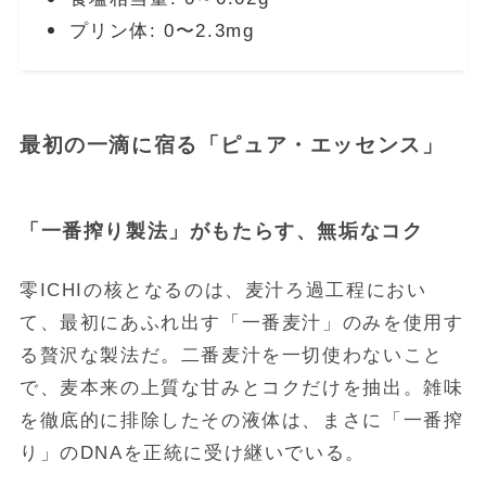
プリン体: 0〜2.3mg
最初の一滴に宿る「ピュア・エッセンス」
「一番搾り製法」がもたらす、無垢なコク
零ICHIの核となるのは、麦汁ろ過工程におい
て、最初にあふれ出す「一番麦汁」のみを使用す
る贅沢な製法だ。二番麦汁を一切使わないこと
で、麦本来の上質な甘みとコクだけを抽出。雑味
を徹底的に排除したその液体は、まさに「一番搾
り」のDNAを正統に受け継いでいる。