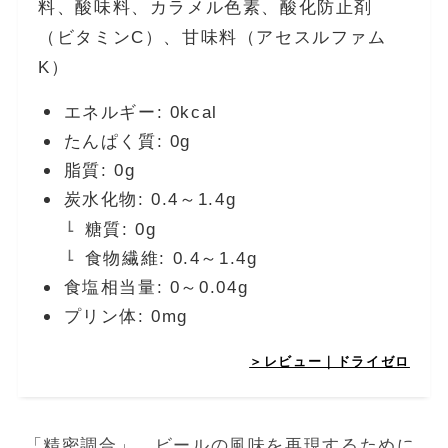
料、酸味料、カラメル色素、酸化防止剤
（ビタミンC）、甘味料（アセスルファム
K）
エネルギー: 0kcal
たんぱく質: 0g
脂質: 0g
炭水化物: 0.4～1.4g
糖質: 0g
食物繊維: 0.4～1.4g
食塩相当量: 0～0.04g
プリン体: 0mg
＞レビュー｜ドライゼロ
「精密調合」。ビールの風味を再現するために