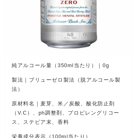
純アルコール量（350ml当たり）｜0g
製法｜ブリューゼロ製法（脱アルコール製
法）
原材料名｜麦芽、米／炭酸、酸化防止剤
（V.C）、ph調整剤、プロピレングリコー
ス、ステビア末、香料
栄養成分表示（100ml当たり）