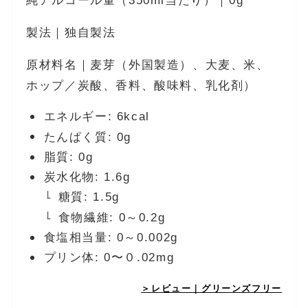
純アルコール量（350ml当たり）｜0g
製法｜独自製法
原材料名｜麦芽（外国製造）、大麦、米、
ホップ／炭酸、香料、酸味料、乳化剤）
エネルギー: 6kcal
たんぱく質: 0g
脂質: 0g
炭水化物: 1.6g
糖質: 1.5g
食物繊維: 0～0.2g
食塩相当量: 0～0.002g
プリン体: 0〜０.02mg
＞レビュー｜グリーンズフリー